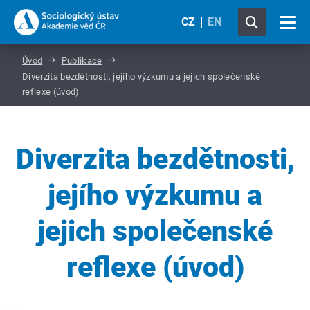
CZ
EN
Úvod
Publikace
Diverzita bezdětnosti, jejího výzkumu a jejich společenské
reflexe (úvod)
Diverzita bezdětnosti,
jejího výzkumu a
jejich společenské
reflexe (úvod)