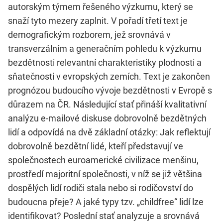
autorským týmem řešeného výzkumu, který se
snaží tyto mezery zaplnit. V pořadí třetí text je
demografickým rozborem, jež srovnává v
transverzálním a generačním pohledu k výzkumu
bezdětnosti relevantní charakteristiky plodnosti a
sňatečnosti v evropských zemích. Text je zakončen
prognózou budoucího vývoje bezdětnosti v Evropě s
důrazem na ČR. Následující stať přináší kvalitativní
analýzu e-mailové diskuse dobrovolně bezdětných
lidí a odpovídá na dvě základní otázky: Jak reflektují
dobrovolně bezdětní lidé, kteří představují ve
společnostech euroamerické civilizace menšinu,
prostředí majoritní společnosti, v níž se již většina
dospělých lidí rodiči stala nebo si rodičovství do
budoucna přeje? A jaké typy tzv. „childfree“ lidí lze
identifikovat? Poslední stať analyzuje a srovnává