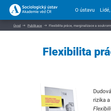
O ústavu
Lidé,
Úvod
Publikace
Flexibilita práce, marginalizace a soukromý
Flexibilita p
Dudová,
rizika 
Flexibi