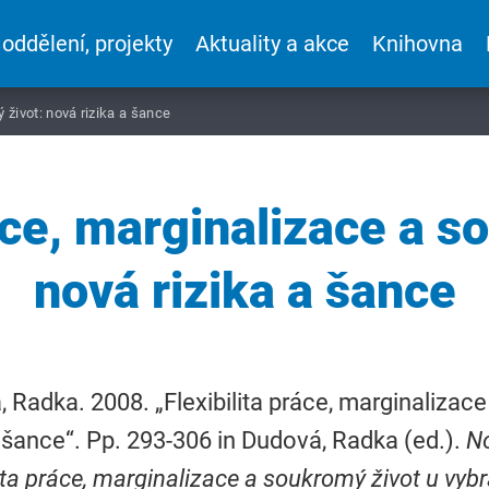
 oddělení, projekty
Aktuality a akce
Knihovna
 život: nová rizika a šance
ráce, marginalizace a s
nová rizika a šance
 Radka. 2008. „Flexibilita práce, marginalizac
a šance“. Pp. 293-306 in Dudová, Radka (ed.).
No
lita práce, marginalizace a soukromý život u vyb