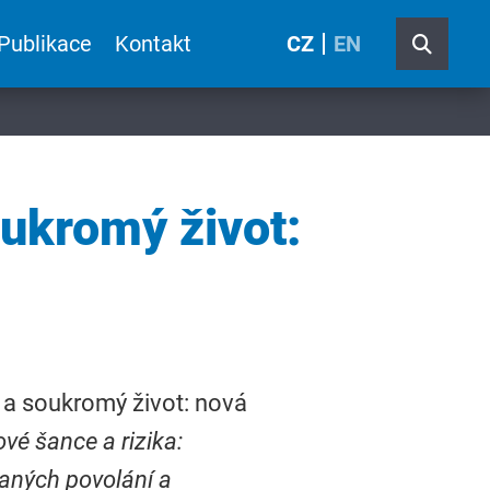
Publikace
Kontakt
CZ
EN
oukromý život:
e a soukromý život: nová
vé šance a rizika:
raných povolání a