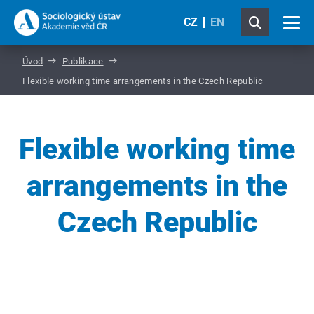
CZ
EN
Úvod
Publikace
Flexible working time arrangements in the Czech Republic
Flexible working time
arrangements in the
Czech Republic