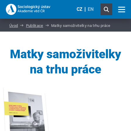
CZ
EN
Úvod
Publikace
Matky samoživitelky na trhu práce
Matky samoživitelky
na trhu práce