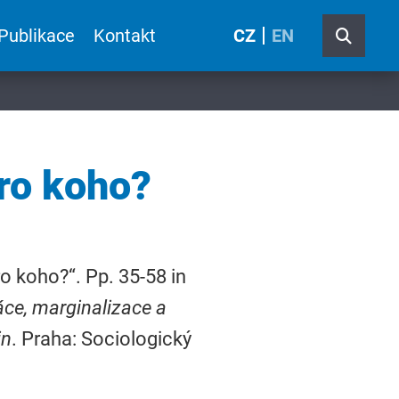
Publikace
Kontakt
CZ
EN
ro koho?
o koho?“. Pp. 35-58 in
ráce, marginalizace a
in
. Praha: Sociologický