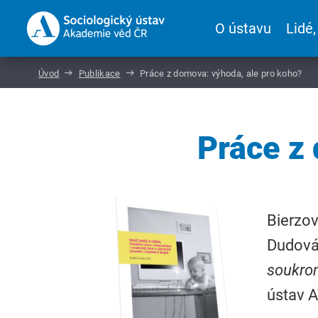
O ústavu
Lidé,
Úvod
Publikace
Práce z domova: výhoda, ale pro koho?
Práce z
Bierzov
Dudová
soukrom
ústav A