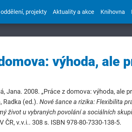
 oddělení, projekty
Aktuality a akce
Knihovna
 domova: výhoda, ale p
á, Jana. 2008. „Práce z domova: výhoda, ale pr
, Radka (ed.).
Nové šance a rizika: Flexibilita p
ý život u vybraných povolání a sociálních skup
V ČR, v.v.i.. 308 s. ISBN 978-80-7330-138-5.