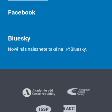
Facebook
Bluesky
Nově nás naleznete také na
Bluesky
.