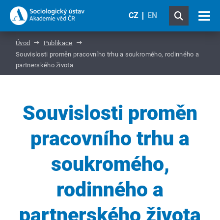
CZ
EN
Úvod
Publikace
Souvislosti proměn pracovního trhu a soukromého, rodinného a
partnerského života
Souvislosti proměn
pracovního trhu a
soukromého,
rodinného a
partnerského života