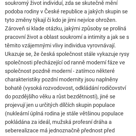
soukromý život individuí, zda se skutečně mění
podoba rodiny v České republice a jakých skupin se
tyto změny týkají či kdo je jimi nejvíce ohrožen.
Zároveň si klade otázku, jakými způsoby se prolíná
pracovní život a oblast soukromí a intimity a jak se s
těmito vzájemnými vlivy individua vyrovnávají.
Ukazuje se, že česká společnost stále vykazuje rysy
společnosti přecházející od ranně moderní fáze ve
společnost pozdně moderní - zatímco některé
charakteristiky pozdní modernity jsou naplněny
bohatě (vysoká rozvodovost, odkládání rodičovství
do pozdějšího věku a růst bezdětnosti), jiné se
projevují jen u určitých dílčích skupin populace
(nukleární úplná rodina je stále většinou populace
pokládána za ideál, mužská profesní dráha a
seberealizace má jednoznačně přednost před