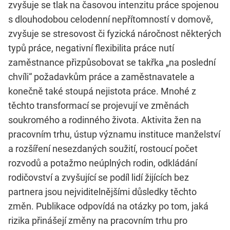
zvyšuje se tlak na časovou intenzitu práce spojenou
s dlouhodobou celodenní nepřítomností v domově,
zvyšuje se stresovost či fyzická náročnost některých
typů práce, negativní flexibilita práce nutí
zaměstnance přizpůsobovat se takřka „na poslední
chvíli“ požadavkům práce a zaměstnavatele a
konečně také stoupá nejistota práce. Mnohé z
těchto transformací se projevují ve změnách
soukromého a rodinného života. Aktivita žen na
pracovním trhu, ústup významu instituce manželství
a rozšíření nesezdaných soužití, rostoucí počet
rozvodů a potažmo neúplných rodin, odkládání
rodičovství a zvyšující se podíl lidí žijících bez
partnera jsou nejviditelnějšími důsledky těchto
změn. Publikace odpovídá na otázky po tom, jaká
rizika přinášejí změny na pracovním trhu pro