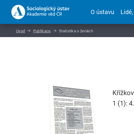
O ústavu
Lidé,
Úvod
Publikace
Statistika o ženách
Křížkov
1 (1): 