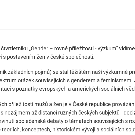
čtvrtletníku „Gender – rovné příležitosti - výzkum“ vidíme
cí s postavením žen v české společnosti.
vník základních pojmů) se stal těžištěm naší výzkumné p
pektrum otázek souvisejících s genderem a feminismem.
ontaci s poznatky evropských a amerických sociálních věd
vných příležitostí mužů a žen je v České republice prováz
a s nezájmem až distancí různých českých subjektů - deciz
zvinutí společenské debaty o tématech souvisejících s roz
teoriích, konceptech, historickém vývoji a sociálních sou