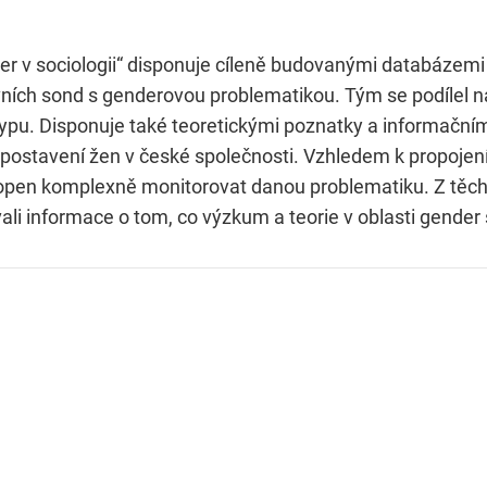
 v sociologii“ disponuje cíleně budovanými databázemi 
ivních sond s genderovou problematikou. Tým se podílel 
 typu. Disponuje také teoretickými poznatky a informač
 postavení žen v české společnosti. Vzhledem k propojení
schopen komplexně monitorovat danou problematiku. Z tě
i informace o tom, co výzkum a teorie v oblasti gender