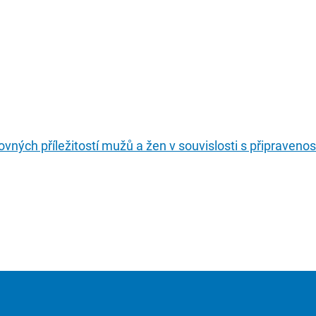
ovných příležitostí mužů a žen v souvislosti s připraveno