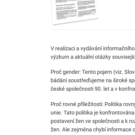
V realizaci a vydávání informačního 
výzkum a aktuální otázky souvisejí
Proč gender: Tento pojem (viz. Slo
bádání soustřeďujeme na široké s
české společnosti 90. let a v konfr
Proč rovné příležitosti: Politika ro
unie. Tato politika je konfrontován
postavení žen ve společnosti a k ro
žen. Ale zejména chybí informace o 