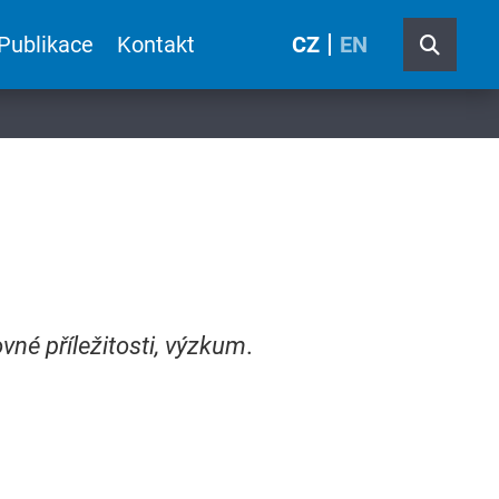
Publikace
Kontakt
CZ
EN
ovné příležitosti, výzkum
.