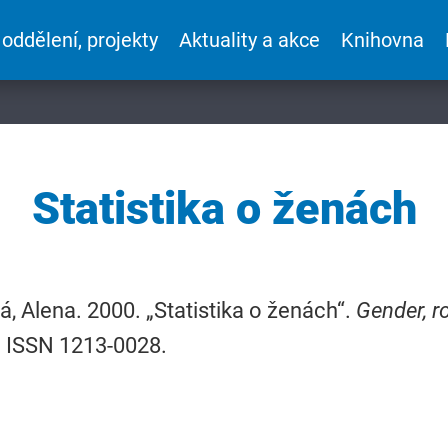
 oddělení, projekty
Aktuality a akce
Knihovna
Statistika o ženách
á, Alena. 2000. „Statistika o ženách“.
Gender, r
4. ISSN 1213-0028.