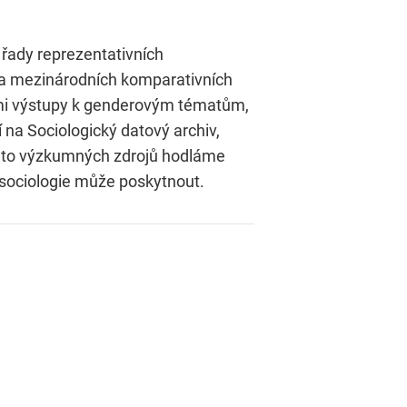
řady reprezentativních
na mezinárodních komparativních
ními výstupy k genderovým tématům,
 na Sociologický datový archiv,
chto výzkumných zdrojů hodláme
 sociologie může poskytnout.