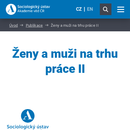
CZ
EN
Úvod
Publikace
Ženy a muži na trhu práce II
Ženy a muži na trhu
práce II