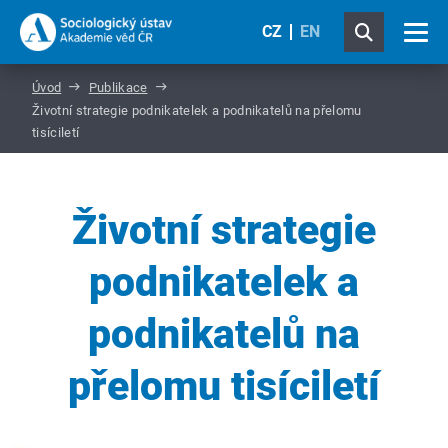
CZ
EN
Úvod
Publikace
Životní strategie podnikatelek a podnikatelů na přelomu
tisíciletí
Životní strategie
podnikatelek a
podnikatelů na
přelomu tisíciletí