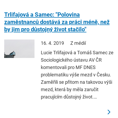
Trlifajová a Samec: "Polovina
zaměstnanců dostává za práci méně, než
by jim pro důstojný život stačilo"
16. 4. 2019
Z médií
Lucie Trlifajová a Tomáš Samec ze
Sociologického ústavu AV ČR
komentovali pro MF DNES
problematiku výše mezd v Česku.
Zaměřili se přitom na takovou výši
mezd, která by měla zaručit
pracujícím důstojný život.…