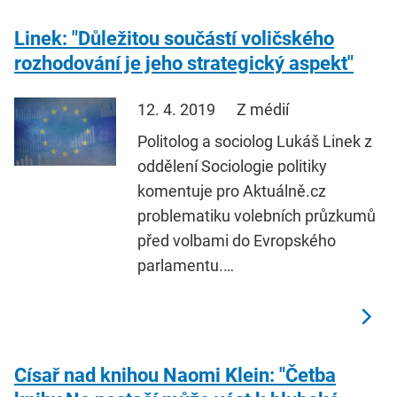
Linek: "Důležitou součástí voličského
rozhodování je jeho strategický aspekt"
12. 4. 2019
Z médií
Politolog a sociolog Lukáš Linek z
oddělení Sociologie politiky
komentuje pro Aktuálně.cz
problematiku volebních průzkumů
před volbami do Evropského
parlamentu.…
Císař nad knihou Naomi Klein: "Četba