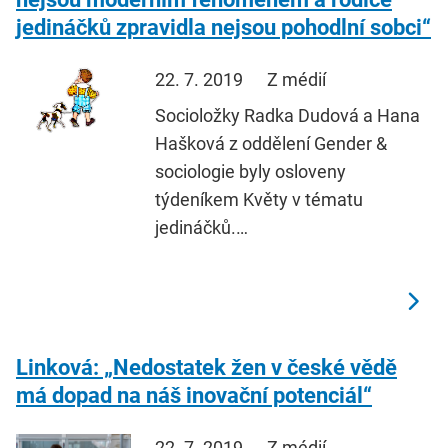
jedináčků zpravidla nejsou pohodlní sobci“
22. 7. 2019
Z médií
Socioložky Radka Dudová a Hana
Hašková z oddělení Gender &
sociologie byly osloveny
týdeníkem Květy v tématu
jedináčků.…
Linková: „Nedostatek žen v české vědě
má dopad na náš inovační potenciál“
22. 7. 2019
Z médií