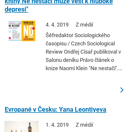
knihy Ne nestačí může vést k hluboké
depresi"
4. 4. 2019
Z médií
Šéfredaktor Sociologického
časopisu / Czech Sociological
Review Ondřej Císař publikoval v
Salonu deníku Právo článek o
knize Naomi Klein "Ne nestačí".…
Evropané v Česku: Yana Leontiyeva
1. 4. 2019
Z médií