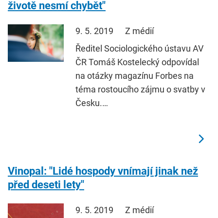
životě nesmí chybět"
9. 5. 2019
Z médií
Ředitel Sociologického ústavu AV
ČR Tomáš Kostelecký odpovídal
na otázky magazínu Forbes na
téma rostoucího zájmu o svatby v
Česku.…
Vinopal: "Lidé hospody vnímají jinak než
před deseti lety"
9. 5. 2019
Z médií