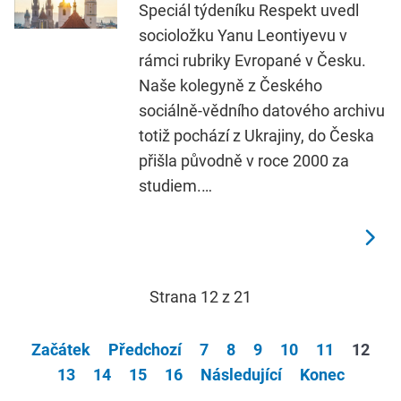
Speciál týdeníku Respekt uvedl
socioložku Yanu Leontiyevu v
rámci rubriky Evropané v Česku.
Naše kolegyně z Českého
sociálně-vědního datového archivu
totiž pochází z Ukrajiny, do Česka
přišla původně v roce 2000 za
studiem.…
Strana 12 z 21
Začátek
Předchozí
7
8
9
10
11
12
13
14
15
16
Následující
Konec