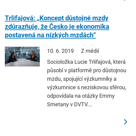
Trlifajová: „Koncept důstojné mzdy
zdůrazňuje, že Česko je ekonomika
postavená na nízkých mzdách“
10. 6. 2019
Z médií
Socioložka Lucie Trlifajová, která
působí v platformě pro důstojnou
mzdu, spojující výzkumníky a
výzkumnice s neziskovou sférou,
odpovídala na otázky Emmy
Smetany v DVTV.…