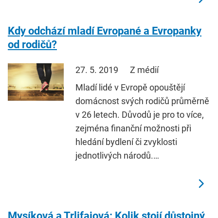
Kdy odchází mladí Evropané a Evropanky
od rodičů?
27. 5. 2019
Z médií
Mladí lidé v Evropě opouštějí
domácnost svých rodičů průměrně
v 26 letech. Důvodů je pro to více,
zejména finanční možnosti při
hledání bydlení či zvyklosti
jednotlivých národů.…
Mysíková a Trlifajová: Kolik stojí důstojný