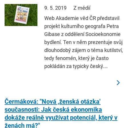
9. 5. 2019
Z médií
Web Akademie věd ČR představil
projekt kulturního geografa Petra
Gibase z oddělení Socioekonomie
bydlení. Ten v něm prezentuje svůj
dlouhodobý zájem o téma kutilství,
tedy fenomén, který je často
pokládán za typicky český.…
Čermáková: "Nová ,ženská otázka'
současnosti: Jak česká ekonomika
dokáže reálně využívat potenciál, který v
ženách má?"