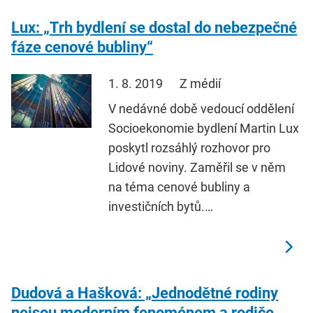
Lux: „Trh bydlení se dostal do nebezpečné
fáze cenové bubliny“
1. 8. 2019
Z médií
V nedávné době vedoucí oddělení
Socioekonomie bydlení Martin Lux
poskytl rozsáhlý rozhovor pro
Lidové noviny. Zaměřil se v něm
na téma cenové bubliny a
investičních bytů.…
Dudová a Hašková: „Jednodětné rodiny
nejsou moderním fenoménem a rodiče