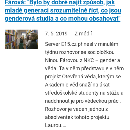
Fárová: "Bylo by dobré najít způsob, jak
mladé generaci srozumitelně říct, co jsou
genderová studia a co mohou obsahovat"
7. 5. 2019
Z médií
Server E15.cz přinesl v minulém
týdnu rozhovor se socioložkou
Ninou Fárovou z NKC – gender a
věda. Ta v něm představuje v něm
projekt Otevřená věda, kterým se
Akademie věd snaží nalákat
středoškolské studenty na stáže a
nadchnout je pro vědeckou práci.
Rozhovor je veden jednou z
absolventek tohoto projektu
Laurou.…