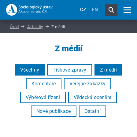
CZ
EN
Úvod
Aktuality
Z médií
Z médií
Všechny
Tiskové zprávy
Z médií
Komentáře
Veřejné zakázky
Výběrová řízení
Vědecká ocenění
Nové publikace
Ostatní