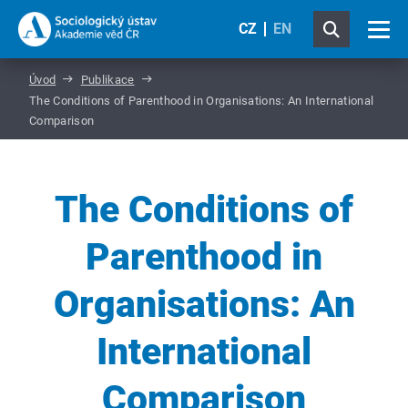
CZ
EN
Úvod
Publikace
The Conditions of Parenthood in Organisations: An International
Comparison
The Conditions of
Parenthood in
Organisations: An
International
Comparison