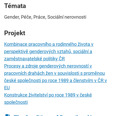
Témata
Gender, Péče, Práce, Sociální nerovnosti
Projekt
Kombinace pracovního a rodinného života v
perspektivě genderových vztahů, sociální a
zaměstnavatelské politiky ČR
Procesy a zdroje genderových nerovností v
pracovních drahách žen v souvislosti s proměnou
české společnosti po roce 1989 a členstvím v ČR v
EU
Konstrukce živitelství po roce 1989 v české
společnosti