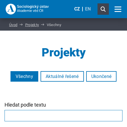
CZ
EN
Úvod
Projekty
Všechny
Projekty
Všechny
Aktuálně řešené
Ukončené
Hledat podle textu