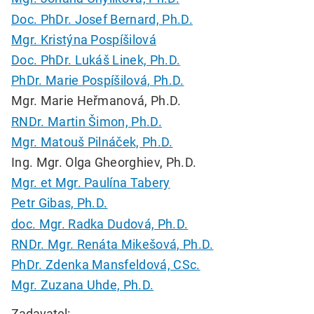
Doc. PhDr. Josef Bernard, Ph.D.
Mgr. Kristýna Pospíšilová
Doc. PhDr. Lukáš Linek, Ph.D.
PhDr. Marie Pospíšilová, Ph.D.
Mgr. Marie Heřmanová, Ph.D.
RNDr. Martin Šimon, Ph.D.
Mgr. Matouš Pilnáček, Ph.D.
Ing. Mgr. Olga Gheorghiev, Ph.D.
Mgr. et Mgr. Paulína Tabery
Petr Gibas, Ph.D.
doc. Mgr. Radka Dudová, Ph.D.
RNDr. Mgr. Renáta Mikešová, Ph.D.
PhDr. Zdenka Mansfeldová, CSc.
Mgr. Zuzana Uhde, Ph.D.
Zadavatel: