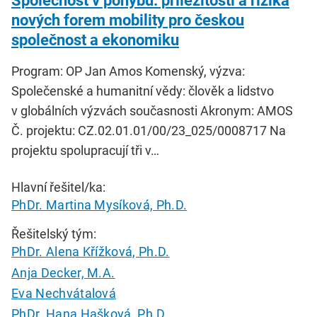
Společnost v pohybu: příležitosti a rizika
nových forem mobility pro českou
společnost a ekonomiku
Program: OP Jan Amos Komenský, výzva:
Společenské a humanitní vědy: člověk a lidstvo
v globálních výzvách současnosti Akronym: AMOS
Č. projektu: CZ.02.01.01/00/23_025/0008717 Na
projektu spolupracují tři v…
Hlavní řešitel/ka:
PhDr. Martina Mysíková, Ph.D.
Řešitelský tým:
PhDr. Alena Křížková, Ph.D.
Anja Decker, M.A.
Eva Nechvátalová
PhDr. Hana Hašková, Ph.D.