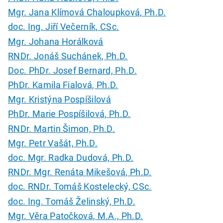
Mgr. Jana Klímová Chaloupková, Ph.D.
doc. Ing. Jiří Večerník, CSc.
Mgr. Johana Horálková
RNDr. Jonáš Suchánek, Ph.D.
Doc. PhDr. Josef Bernard, Ph.D.
PhDr. Kamila Fialová, Ph.D.
Mgr. Kristýna Pospíšilová
PhDr. Marie Pospíšilová, Ph.D.
RNDr. Martin Šimon, Ph.D.
Mgr. Petr Vašát, Ph.D.
doc. Mgr. Radka Dudová, Ph.D.
RNDr. Mgr. Renáta Mikešová, Ph.D.
doc. RNDr. Tomáš Kostelecký, CSc.
doc. Ing. Tomáš Želinský, Ph.D.
Mgr. Věra Patočková, M.A., Ph.D.