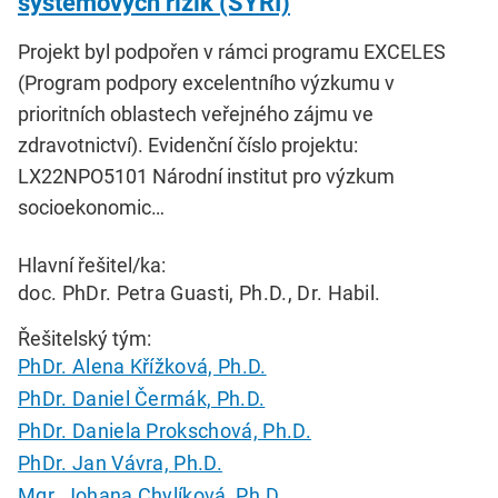
systémových rizik (SYRI)
Projekt byl podpořen v rámci programu EXCELES
(Program podpory excelentního výzkumu v
prioritních oblastech veřejného zájmu ve
zdravotnictví). Evidenční číslo projektu:
LX22NPO5101 Národní institut pro výzkum
socioekonomic…
Hlavní řešitel/ka:
doc. PhDr. Petra Guasti, Ph.D., Dr. Habil.
Řešitelský tým:
PhDr. Alena Křížková, Ph.D.
PhDr. Daniel Čermák, Ph.D.
PhDr. Daniela Prokschová, Ph.D.
PhDr. Jan Vávra, Ph.D.
Mgr. Johana Chylíková, Ph.D.