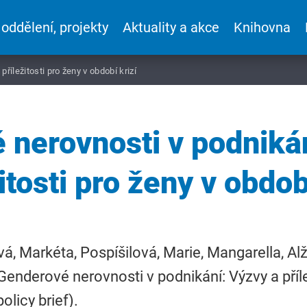
 oddělení, projekty
Aktuality a akce
Knihovna
říležitosti pro ženy v období krizí
 nerovnosti v podnikán
itosti pro ženy v obdob
á, Markéta, Pospíšilová, Marie, Mangarella, Alž
Genderové nerovnosti v podnikání: Výzvy a příle
(policy brief).