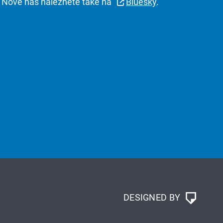
Nově nás naleznete také na
Bluesky
.
DESIGNED BY