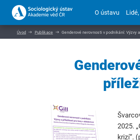
O ústavu
Lidé,
Úvod
Publikace
Genderové nerovnosti v podnikání: Výzvy a p
Genderové
přílež
Švarcov
2025. „
krizí“. 