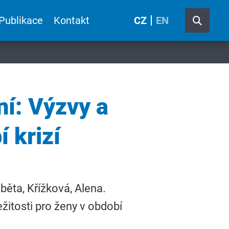
Publikace
Kontakt
CZ
EN
í: Výzvy a
í krizí
běta, Křížková, Alena.
žitosti pro ženy v období