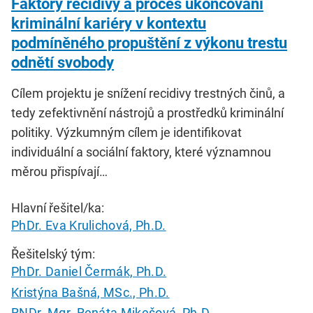
Faktory recidivy a proces ukončování
kriminální kariéry v kontextu
podmíněného propuštění z výkonu trestu
odnětí svobody
Cílem projektu je snížení recidivy trestných činů, a
tedy zefektivnění nástrojů a prostředků kriminální
politiky. Výzkumným cílem je identifikovat
individuální a sociální faktory, které významnou
měrou přispívají…
Hlavní řešitel/ka:
PhDr. Eva Krulichová, Ph.D.
Řešitelský tým:
PhDr. Daniel Čermák, Ph.D.
Kristýna Bašná, MSc., Ph.D.
RNDr. Mgr. Renáta Mikešová, Ph.D.