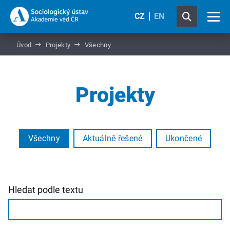
CZ
EN
Úvod
Projekty
Všechny
Projekty
Všechny
Aktuálně řešené
Ukončené
Hledat podle textu